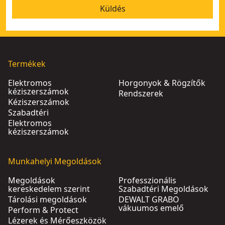
Küldés
Termékek
Elektromos
Horgonyok & Rögzítők
kéziszerszámok
Rendszerek
Kéziszerszámok
Szabadtéri
Elektromos
kéziszerszámok
Munkahelyi Megoldások
Megoldások
Professzionális
kereskedelem szerint
Szabadtéri Megoldások
Tárolási megoldások
DEWALT GRABO
vákuumos emelő
Perform & Protect
Lézerek és Mérőeszközök