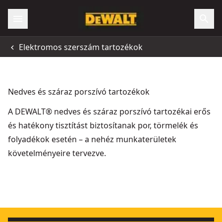
Elektromos szerszám tartozékok
Nedves és száraz porszívó tartozékok
A DEWALT® nedves és száraz porszívó tartozékai erős
és hatékony tisztítást biztosítanak por, törmelék és
folyadékok esetén – a nehéz munkaterületek
követelményeire tervezve.
Levegőszűró DCM568-hoz, M-osztályú
- SKU:
DCV5861-XJ