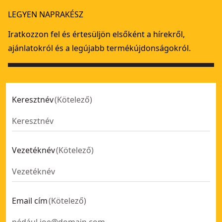
Csere szűrő DCV501L
- SKU:
DCV5011H-XJ
LEGYEN NAPRAKÉSZ
Kúpos gumi csatlakozó adapter
- SKU:
DWV9110-XJ
Porelszívó fúrókalapácshoz
- SKU:
DWH079D-XJ
Iratkozzon fel és értesüljön elsőként a hírekről,
HEPA Filter a DCV582-es porszívóhoz
- SKU:
DCV5801H-XJ
ajánlatokról és a legújabb termékújdonságokról.
Keresztnév
(
Kötelező
)
Vezetéknév
(
Kötelező
)
Email cím
(
Kötelező
)