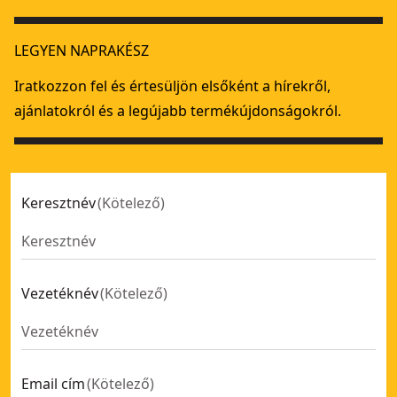
18V XR többfunkciós oszcilláló készülék 1 × POWERSTACK 1,
18V XR
DEWALT® 18 V-os XR® szénkefe nélküli multifunkciós gép r
XR
LEGYEN NAPRAKÉSZ
18V XR kefe nélküli multitool 2 × 5 Ah akkumulátorral és tö
18V akkumulátoros, kefe nélküli, oszcilláló multitool készül
Iratkozzon fel és értesüljön elsőként a hírekről,
18V XR kefe nélküli multitool, akkumulátor és töltő nélkül
ajánlatokról és a legújabb termékújdonságokról.
Keresztnév
(
Kötelező
)
Vezetéknév
(
Kötelező
)
Email cím
(
Kötelező
)