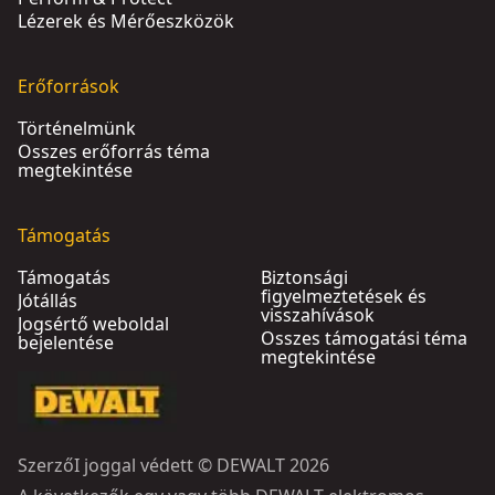
Lézerek és Mérőeszközök
Erőforrások
Történelmünk
Összes erőforrás téma
megtekintése
Támogatás
Támogatás
Biztonsági
figyelmeztetések és
Jótállás
visszahívások
Jogsértő weboldal
Összes támogatási téma
bejelentése
megtekintése
SzerzőI joggal védett © DEWALT 2026