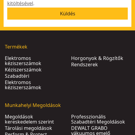
kitöltésével
.
Küldés
Termékek
Elektromos
Horgonyok & Rögzítők
kéziszerszámok
Rendszerek
Kéziszerszámok
Szabadtéri
Elektromos
kéziszerszámok
Munkahelyi Megoldások
Megoldások
Professzionális
kereskedelem szerint
Szabadtéri Megoldások
Tárolási megoldások
DEWALT GRABO
vákuumos emelő
Perform & Protect