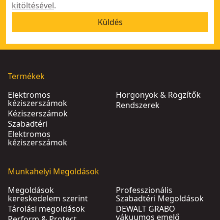
kitöltésével
.
Küldés
Termékek
Elektromos
Horgonyok & Rögzítők
kéziszerszámok
Rendszerek
Kéziszerszámok
Szabadtéri
Elektromos
kéziszerszámok
Munkahelyi Megoldások
Megoldások
Professzionális
kereskedelem szerint
Szabadtéri Megoldások
Tárolási megoldások
DEWALT GRABO
vákuumos emelő
Perform & Protect