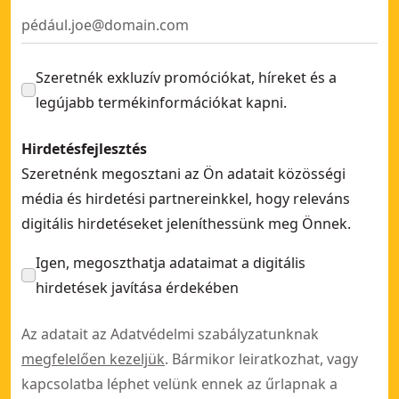
TSTAK™ gyorsan hozzáférhető gurulós szerszámosláda
- S
TSTAK lapos szerszámosláda
- SKU:
DWST83345-1
Szeretnék exkluzív promóciókat, híreket és a
legújabb termékinformációkat kapni.
Hirdetésfejlesztés
Szeretnénk megosztani az Ön adatait közösségi
média és hirdetési partnereinkkel, hogy releváns
digitális hirdetéseket jeleníthessünk meg Önnek.
Igen, megoszthatja adataimat a digitális
hirdetések javítása érdekében
Az adatait az Adatvédelmi szabályzatunknak
megfelelően kezeljük
. Bármikor leiratkozhat, vagy
kapcsolatba léphet velünk ennek az űrlapnak a