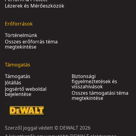
Lézerek és Mérőeszközök
Erőforrások
Történelmünk
Összes erőforrás téma
megtekintése
Támogatás
Támogatás
Biztonsági
figyelmeztetések és
Jótállás
visszahívások
Jogsértő weboldal
Összes támogatási téma
bejelentése
megtekintése
SzerzőI joggal védett © DEWALT 2026