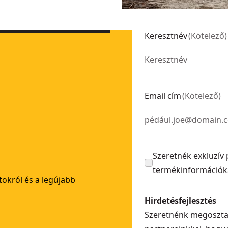
Keresztnév
(
Kötelező
)
1
1
Email cím
(
Kötelező
)
Szeretnék exkluzív 
termékinformációka
atokról és a legújabb
Hirdetésfejlesztés
Szeretnénk megosztan