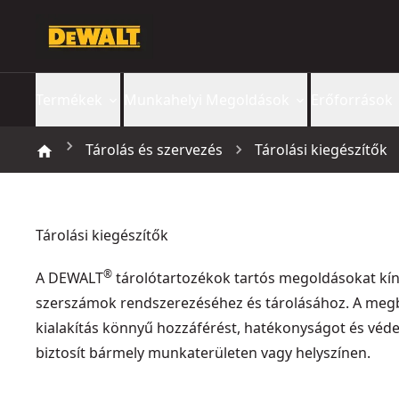
Termékek
Munkahelyi Megoldások
Erőforrások
Tárolás és szervezés
Tárolási kiegészítők
Tárolási kiegészítők
®
A DEWALT
tárolótartozékok tartós megoldásokat kín
szerszámok rendszerezéséhez és tárolásához. A meg
kialakítás könnyű hozzáférést, hatékonyságot és véd
biztosít bármely munkaterületen vagy helyszínen.