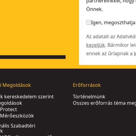
partnereinkkel, hogy 
Önnek.
Igen, megoszthatja 
Az adatait az Adatvé
kezeljük
. Bármikor le
ennek az űrlapnak a
i Megoldások
Erőforrások
k kereskedelem szerint
Történelmünk
egoldások
Összes erőforrás téma meg
Protect
s Mérőeszközök
nális Szabadtéri
ok