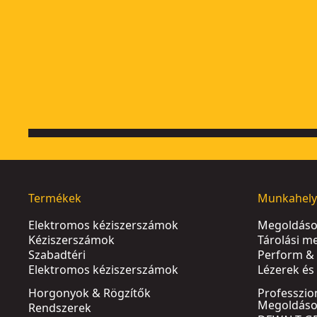
Termékek
Munkahely
Elektromos kéziszerszámok
Megoldáso
Kéziszerszámok
Tárolási m
Szabadtéri
Perform & 
Elektromos kéziszerszámok
Lézerek é
Horgonyok & Rögzítők
Professzio
Megoldás
Rendszerek