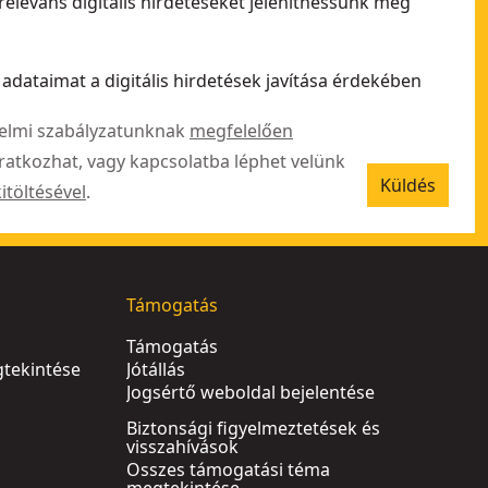
releváns digitális hirdetéseket jeleníthessünk meg
adataimat a digitális hirdetések javítása érdekében
delmi szabályzatunknak
megfelelően
iratkozhat, vagy kapcsolatba léphet velünk
Küldés
kitöltésével
.
Támogatás
Támogatás
tekintése
Jótállás
Jogsértő weboldal bejelentése
Biztonsági figyelmeztetések és
visszahívások
Összes támogatási téma