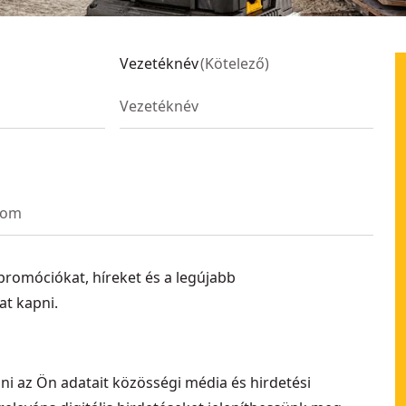
Vezetéknév
(
Kötelező
)
promóciókat, híreket és a legújabb
t kapni.
i az Ön adatait közösségi média és hirdetési