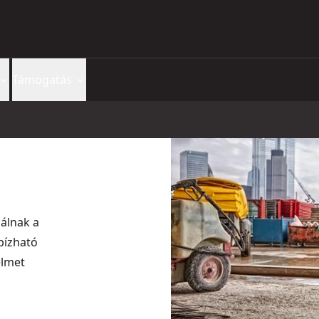
Támogatás
álnak a
bízható
elmet