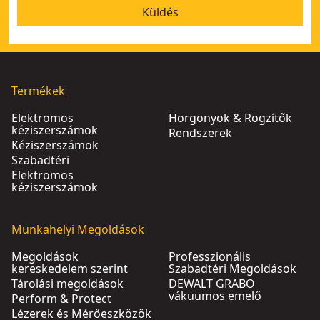
Küldés
Termékek
Elektromos
Horgonyok & Rögzítők
kéziszerszámok
Rendszerek
Kéziszerszámok
Szabadtéri
Elektromos
kéziszerszámok
Munkahelyi Megoldások
Megoldások
Professzionális
kereskedelem szerint
Szabadtéri Megoldások
Tárolási megoldások
DEWALT GRABO
vákuumos emelő
Perform & Protect
Lézerek és Mérőeszközök