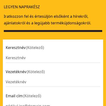
12-18V FM/AM kompakt XR rádió, hálózati/akku (akku nélkül 
LEGYEN NAPRAKÉSZ
DEWALT® újratölthető USB-C kompakt Bluetooth hangszór
XR Bluetooth hangszóró
- SKU:
DCR011-XJ
Iratkozzon fel és értesüljön elsőként a hírekről,
ajánlatokról és a legújabb termékújdonságokról.
Keresztnév
(
Kötelező
)
Vezetéknév
(
Kötelező
)
Email cím
(
Kötelező
)