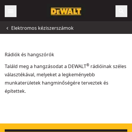
Elektromos kéziszerszámok
Rádiók és hangszórók
®
Találd meg a hangzásodat a DEWALT
rádióinak széles
választékával, melyeket a legkeményebb
munkaterületek hangminőségére terveztek és
építettek.
XR kompakt Bluetooth Rádió
18V XR
- SKU:
DCR029-QW